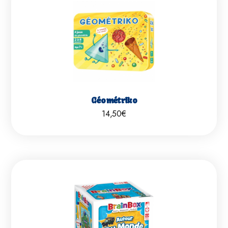
Géométriko
14,50
€