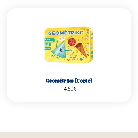
Géométriko (Copie)
14,50
€